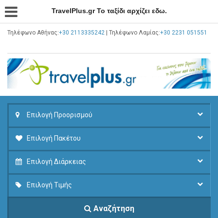
TravelPlus.gr Το ταξίδι αρχίζει εδω.
Τηλέφωνο Αθήνας:
+30 2113335242
| Τηλέφωνο Λαμίας:
+30 2231 051551
Επιλογή Προορισμού
Επιλογή Πακέτου
Επιλογή Διάρκειας
Επιλογή Τιμής
Αναζήτηση