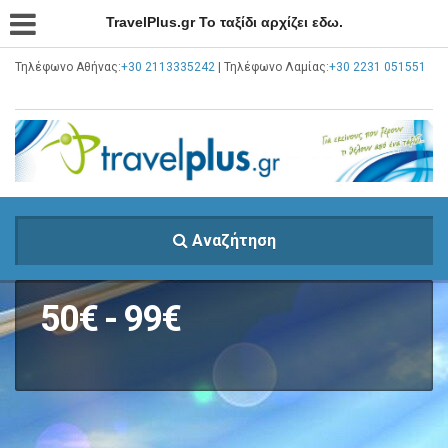
TravelPlus.gr Το ταξίδι αρχίζει εδω.
Τηλέφωνο Αθήνας:
+30 2113335242
| Τηλέφωνο Λαμίας:
+30 2231 051551
Αναζήτηση
50€ - 99€